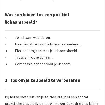
Wat kan leiden tot een positief
lichaamsbeeld?
Je lichaam waarderen.
Functionaliteit van je lichaam waarderen.
Flexibel omgaan met je lichaamsbeeld.
Trots zijn op je lichaam.
Compassie hebben voor je lichaam.
3 Tips om je zelfbeeld te verbeteren
Bij het verbeteren van je zelfbeeld zijn er een aantal
praktische tips die ik je mee wil geven. Deze drie tips kan je