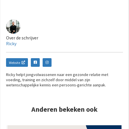
Over de schrijver
Ricky
Website
Ricky helpt jongvolwassenen naar een gezonde relatie met
voeding, training en zichzelf door middel van zijn
wetenschappelijke kennis een persoons-gerichte aanpak.
Anderen bekeken ook