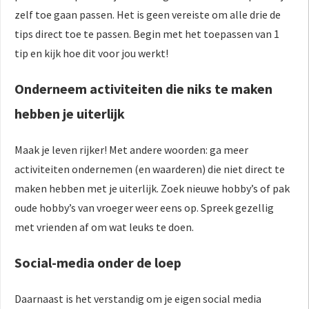
zelf toe gaan passen. Het is geen vereiste om alle drie de
tips direct toe te passen. Begin met het toepassen van 1
tip en kijk hoe dit voor jou werkt!
Onderneem activiteiten die niks te maken
hebben je uiterlijk
Maak je leven rijker! Met andere woorden: ga meer
activiteiten ondernemen (en waarderen) die niet direct te
maken hebben met je uiterlijk. Zoek nieuwe hobby’s of pak
oude hobby’s van vroeger weer eens op. Spreek gezellig
met vrienden af om wat leuks te doen.
Social-media onder de loep
Daarnaast is het verstandig om je eigen social media