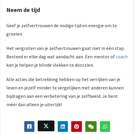
Neem de tijd
Geef je zelfvertrouwen de nodige tijd en energie om te
groeien
Het vergroten van je zelfvertrouwen gaat niet in één stap.
Besteed er elke dag wat aandacht aan. Een mentor of
coach
kan je helpen je blinde vlekken te doorzien.
Alle acties die betrekking hebben op het verrijken van je
leven en jezelf minder te vergelijken met anderen kunnen
bijdragen aan een verbetering van je zelfbeeld. Je bent
méér dan alleen je uiterlijk!