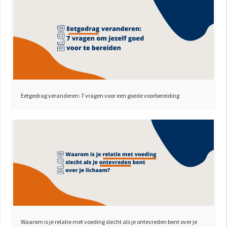
Eetgedrag veranderen: 7 vragen voor een goede voorbereiding
Waarom is je relatie met voeding slecht als je ontevreden bent over je