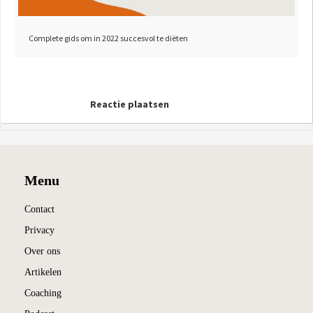
Complete gids om in 2022 succesvol te diëten
Reactie plaatsen
Menu
Contact
Privacy
Over ons
Artikelen
Coaching