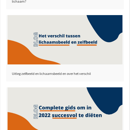
lichaam?
Uitleg zelfbeeld en lichaamsbeeld en over het verschil